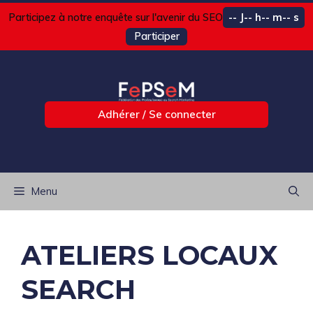
Aller
Participez à notre enquête sur l'avenir du SEO
-- J
-- h
-- m
-- s
au
Participer
contenu
Adhérer / Se connecter
Menu
ATELIERS LOCAUX
SEARCH